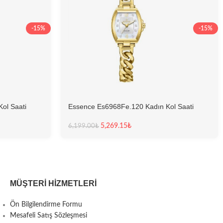
-15%
-15%
ol Saati
Essence Es6968Fe.120 Kadın Kol Saati
5,269.15
₺
6,199.00
₺
MÜŞTERI HIZMETLERI
Ön Bilgilendirme Formu
Mesafeli Satış Sözleşmesi