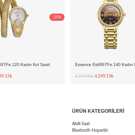
-15%
37Fe.120 Kadın Kol Saati
Essence Es6957Fe.140 Kadın K
39.15
₺
4,249.15
₺
4,999.00
₺
ÜRÜN KATEGORILERI
Akıllı Saat
Bluetooth Hoparlör