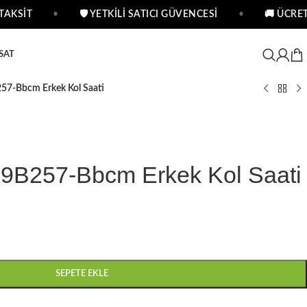
KSİT
•
🛡 YETKİLİ SATICI GÜVENCESİ
•
🚚 ÜCRETS
SAT
57-Bbcm Erkek Kol Saati
9B257-Bbcm Erkek Kol Saati
SEPETE EKLE