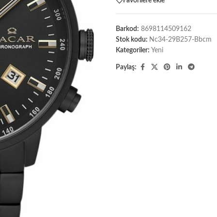
Favorilere ekle
Barkod:
8698114509162
Stok kodu:
Nc34-29B257-Bbcm
Kategoriler:
Yeni
Paylaş: