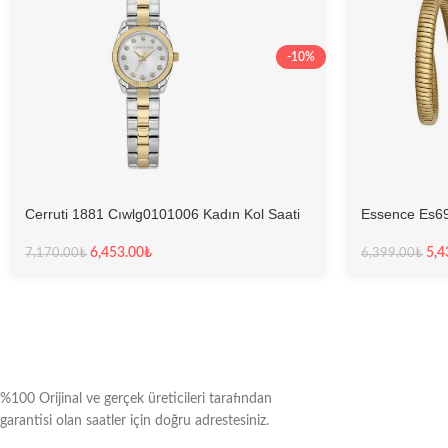
-10%
Cerruti 1881 Cıwlg0101006 Kadın Kol Saati
Essence Es69
6,453.00
₺
5,4
7,170.00
₺
6,399.00
₺
%100 Orijinal ve gerçek üreticileri tarafından
garantisi olan saatler için doğru adrestesiniz.