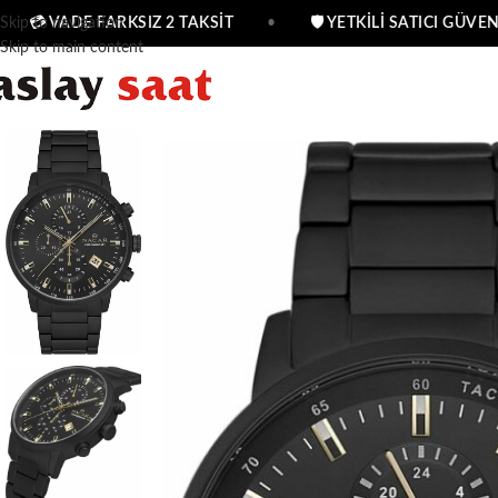
Skip to navigation
💳 VADE FARKSIZ 2 TAKSİT
•
🛡 YETKİLİ SATICI GÜVENC
Skip to main content