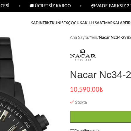
ESİ
•
🚚 ÜCRETSİZ KARGO
•
💳 VADE FARKSIZ 2 TA
KADIN
ERKEK
UNISEX
ÇOCUK
AKILLI SAAT
MARKALAR
FIR
Ana Sayfa
/
Yeni
/
Nacar Nc34-29B2
Nacar Nc34-2
10,590.00
₺
Stokta