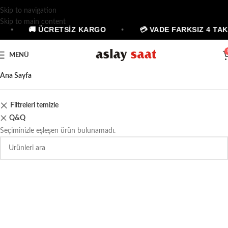
Skip to navigation
Skip to main content
•
🚚 ÜCRETSİZ KARGO
•
💳 VADE FARKSIZ 4 TAK
MENÜ
Ana Sayfa
Filtreleri temizle
Q&Q
Seçiminizle eşleşen ürün bulunamadı.