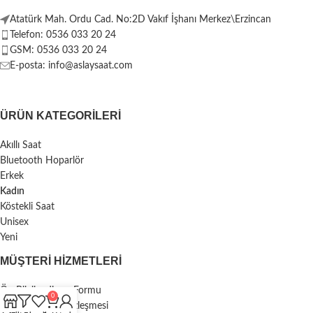
Atatürk Mah. Ordu Cad. No:2D Vakıf İşhanı Merkez\Erzincan
Telefon: 0536 033 20 24
GSM: 0536 033 20 24
E-posta: info@aslaysaat.com
ÜRÜN KATEGORILERI
Akıllı Saat
Bluetooth Hoparlör
Erkek
Kadın
Köstekli Saat
Unisex
Yeni
MÜŞTERI HIZMETLERI
Ön Bilgilendirme Formu
0
Mesafeli Satış Sözleşmesi