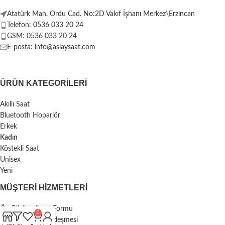
Atatürk Mah. Ordu Cad. No:2D Vakıf İşhanı Merkez\Erzincan
Telefon: 0536 033 20 24
GSM: 0536 033 20 24
E-posta: info@aslaysaat.com
ÜRÜN KATEGORILERI
Akıllı Saat
Bluetooth Hoparlör
Erkek
Kadın
Köstekli Saat
Unisex
Yeni
MÜŞTERI HIZMETLERI
Ön Bilgilendirme Formu
0
Mesafeli Satış Sözleşmesi