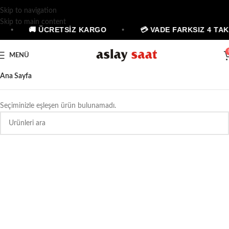
Skip to navigation
Skip to main content
•
🚚 ÜCRETSİZ KARGO
•
💳 VADE FARKSIZ 4 TAK
MENÜ
Ana Sayfa
Seçiminizle eşleşen ürün bulunamadı.