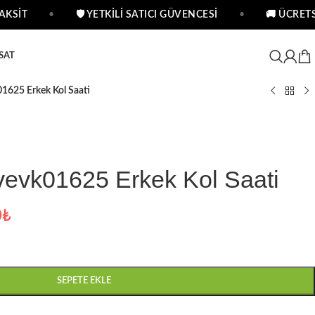
KSİT
•
🛡 YETKİLİ SATICI GÜVENCESİ
•
🚚 ÜCRETS
SAT
1625 Erkek Kol Saati
vevk01625 Erkek Kol Saati
0
₺
SEPETE EKLE