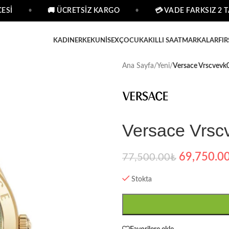
Sİ
•
🚚 ÜCRETSİZ KARGO
•
💳 VADE FARKSIZ 2 TA
KADIN
ERKEK
UNISEX
ÇOCUK
AKILLI SAAT
MARKALAR
FIR
Ana Sayfa
/
Yeni
/
Versace Vrscvevk0
Versace Vrsc
69,750.0
77,500.00
₺
Stokta