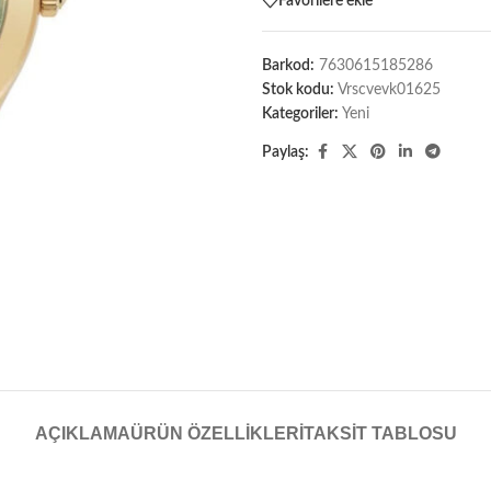
Favorilere ekle
Barkod:
7630615185286
Stok kodu:
Vrscvevk01625
Kategoriler:
Yeni
Paylaş:
AÇIKLAMA
ÜRÜN ÖZELLIKLERI
TAKSIT TABLOSU