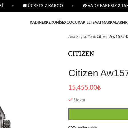
•
🚚 ÜCRETSİZ KARGO
•
💳 VADE FARKSIZ 2 TAKS
KADIN
ERKEK
UNISEX
ÇOCUK
AKILLI SAAT
MARKALAR
FIR
Ana Sayfa
/
Yeni
/
Citizen Aw1575-08
Citizen Aw15
15,455.00
₺
Stokta