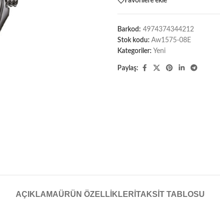
Favorilere ekle
Barkod:
4974374344212
Stok kodu:
Aw1575-08E
Kategoriler:
Yeni
Paylaş:
AÇIKLAMA
ÜRÜN ÖZELLIKLERI
TAKSIT TABLOSU