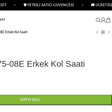
İT
•
🛡 YETKİLİ SATICI GÜVENCESİ
•
🚚 ÜCRETSİZ
SAT
E Erkek Kol Saati
75-08E Erkek Kol Saati
SEPETE EKLE