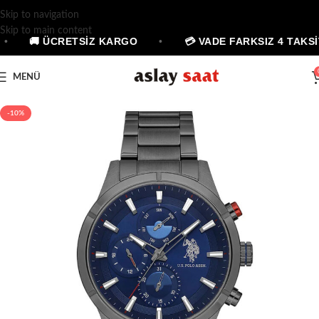
Skip to navigation
Skip to main content
•
🚚 ÜCRETSİZ KARGO
•
💳 VADE FARKSIZ 4 TAKSİ
MENÜ
-10%