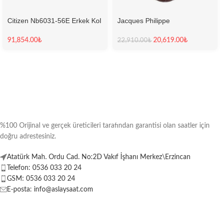
Citizen Nb6031-56E Erkek Kol
Jacques Philippe
Saati
Jpqgc038143N Erkek Kol
Saati
91,854.00
₺
20,619.00
₺
22,910.00
₺
%100 Orijinal ve gerçek üreticileri tarafından garantisi olan saatler için
doğru adrestesiniz.
Atatürk Mah. Ordu Cad. No:2D Vakıf İşhanı Merkez\Erzincan
Telefon: 0536 033 20 24
GSM: 0536 033 20 24
E-posta: info@aslaysaat.com