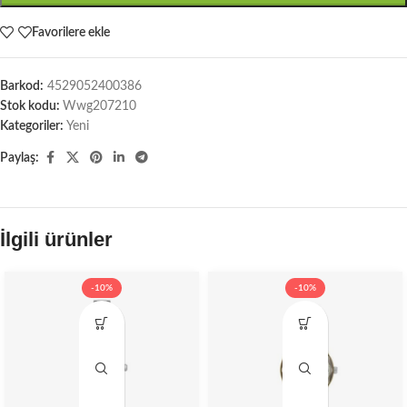
Favorilere ekle
Barkod:
4529052400386
Stok kodu:
Wwg207210
Kategoriler:
Yeni
Paylaş:
İlgili ürünler
-10%
-10%