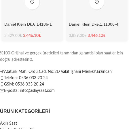
Daniel Klein Dk.6.14186-1
Daniel Klein Dke.1.11006-4
Kadın Kol Saati
Kadın Kol Saati
3,446.10
₺
3,446.10
₺
3,829.00
₺
3,829.00
₺
%100 Orijinal ve gerçek üreticileri tarafından garantisi olan saatler için
doğru adrestesiniz.
Atatürk Mah. Ordu Cad. No:2D Vakıf İşhanı Merkez\Erzincan
Telefon: 0536 033 20 24
GSM: 0536 033 20 24
E-posta: info@aslaysaat.com
ÜRÜN KATEGORILERI
Akıllı Saat