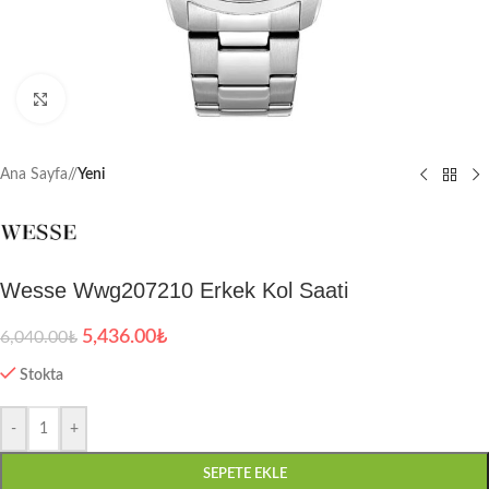
Büyütmek için tıklayın
Ana Sayfa
/
Yeni
Wesse Wwg207210 Erkek Kol Saati
5,436.00
₺
6,040.00
₺
Stokta
-
+
SEPETE EKLE