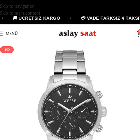
Skip to navigation
Skip to main content
•
🚚 ÜCRETSİZ KARGO
•
💳 VADE FARKSIZ 4 TAKSİ
MENÜ
-10%