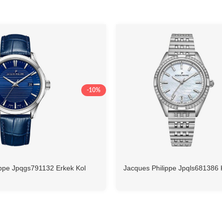
-10%
ippe Jpqgs791132 Erkek Kol
Jacques Philippe Jpqls681386 
Saati