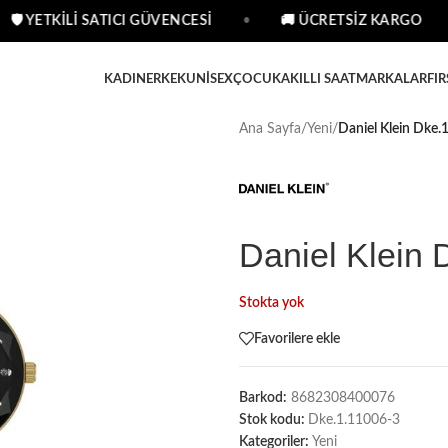
🛡 YETKİLİ SATICI GÜVENCESİ
•
🚚 ÜCRETSİZ KARGO
•
KADIN
ERKEK
UNISEX
ÇOCUK
AKILLI SAAT
MARKALAR
FIR
Ana Sayfa
/
Yeni
/
Daniel Klein Dke.
Daniel Klein 
Stokta yok
Favorilere ekle
Barkod:
8682308400076
Stok kodu:
Dke.1.11006-3
Kategoriler:
Yeni