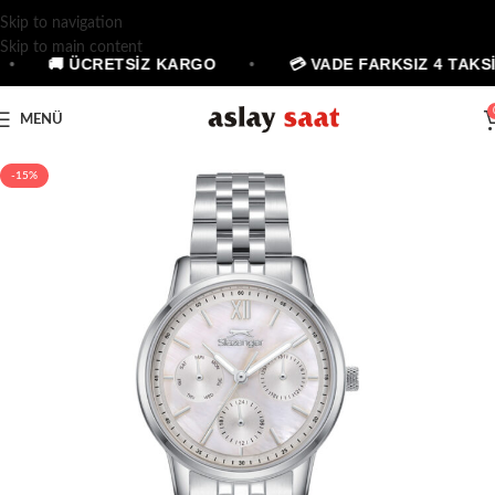
Skip to navigation
Skip to main content
•
🚚 ÜCRETSİZ KARGO
•
💳 VADE FARKSIZ 4 TAKSİ
MENÜ
-15%