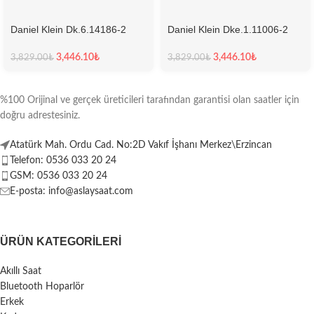
Daniel Klein Dk.6.14186-2
Daniel Klein Dke.1.11006-2
Kadın Kol Saati
Kadın Kol Saati
3,446.10
₺
3,446.10
₺
3,829.00
₺
3,829.00
₺
%100 Orijinal ve gerçek üreticileri tarafından garantisi olan saatler için
doğru adrestesiniz.
Atatürk Mah. Ordu Cad. No:2D Vakıf İşhanı Merkez\Erzincan
Telefon: 0536 033 20 24
GSM: 0536 033 20 24
E-posta: info@aslaysaat.com
ÜRÜN KATEGORILERI
Akıllı Saat
Bluetooth Hoparlör
Erkek