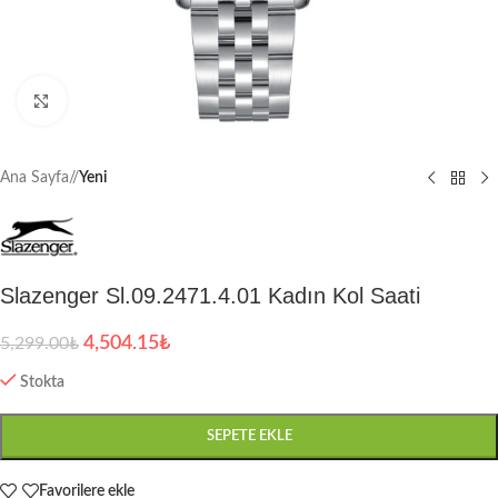
Büyütmek için tıklayın
Ana Sayfa
/
Yeni
Slazenger Sl.09.2471.4.01 Kadın Kol Saati
4,504.15
₺
5,299.00
₺
Stokta
SEPETE EKLE
Favorilere ekle