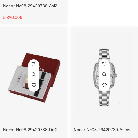
Nacar Nc08-29420738-Asl2
Safir Erkek Kol Saati
5,890.00
₺
Nacar Nc08-29420738-Dcl2
Nacar Nc08-29420739-Asms
Safir Erkek Kol Saati
Sapphire Kadın Kol Saati