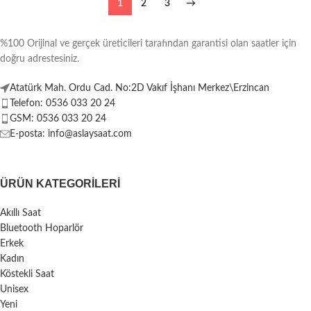
1
2
3
→
%100 Orijinal ve gerçek üreticileri tarafından garantisi olan saatler için
doğru adrestesiniz.
Atatürk Mah. Ordu Cad. No:2D Vakıf İşhanı Merkez\Erzincan
Telefon: 0536 033 20 24
GSM: 0536 033 20 24
E-posta: info@aslaysaat.com
ÜRÜN KATEGORILERI
Akıllı Saat
Bluetooth Hoparlör
Erkek
Kadın
Köstekli Saat
Unisex
Yeni