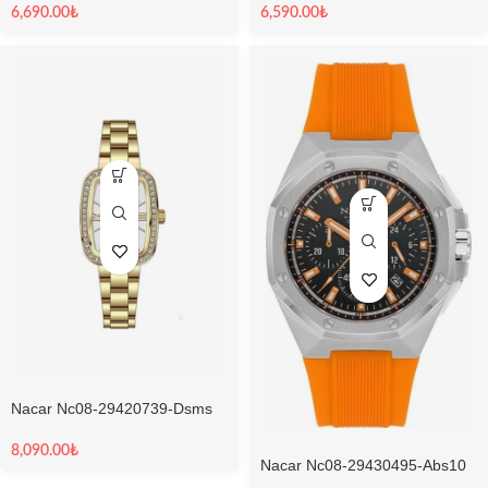
6,690.00
₺
6,590.00
₺
Nacar Nc08-29420739-Dsms
Sapphire Kadın Kol Saati
8,090.00
₺
Nacar Nc08-29430495-Abs10
Erkek Kol Saati