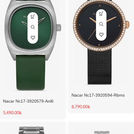
Nacar Nc17-3920594-Rbms
Kadın Kol Saati
Nacar Nc17-3920579-Anl6
Kadın Kol Saati
8,790.00
₺
5,490.00
₺