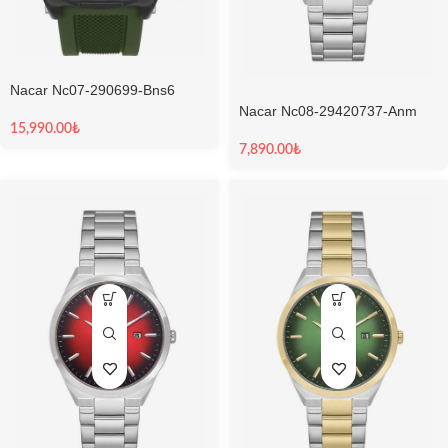
Nacar Nc07-290699-Bns6
Limitied Edition Erkek Kol Saati
Nacar Nc08-29420737-Anm
Sapphire Erkek Kol Saati
15,990.00
₺
7,890.00
₺