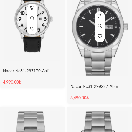
Nacar Nc31-297170-Asl1
Klasik Erkek Kol Saati
4,990.00
₺
Nacar Nc31-299227-Abm
Erkek Kol Saati
8,490.00
₺