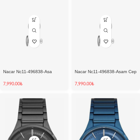
Nacar Nc11-496838-Asa
Nacar Nc11-496838-Asam Cep
Köstekli Cep Saati
Saati
7,990.00
₺
7,990.00
₺