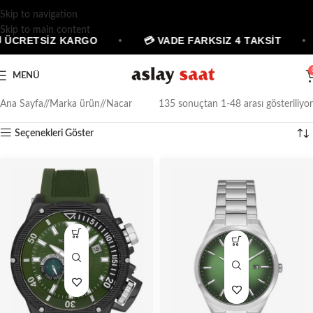
Skip to navigation
Skip to main content
ETSİZ KARGO
•
💳 VADE FARKSIZ 4 TAKSİT
•
🛡
MENÜ
Ana Sayfa
/
Marka ürün
/
Nacar
135 sonuçtan 1-48 arası gösteriliyor
Seçenekleri Göster