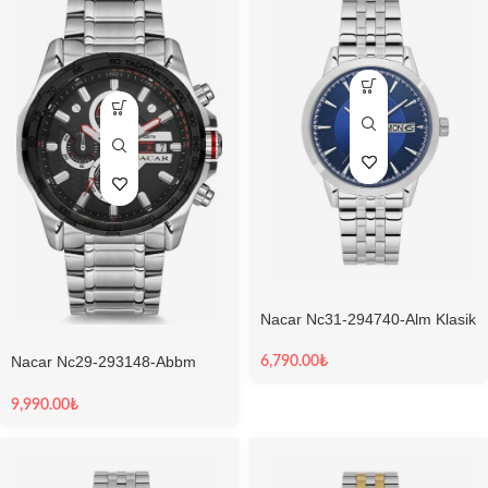
Nacar Nc31-294740-Alm Klasik
Erkek Kol Saati
Nacar Nc29-293148-Abbm
6,790.00
₺
Erkek Kol Saati
9,990.00
₺