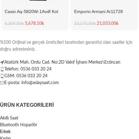
Casio Aq-S820W-1Avdf Kol
Emporio Armani Ar11728
Saati
Erkek Kol Saati
5,678.10
₺
21,033.00
₺
6,309.00
₺
23,370.00
₺
%100 Orijinal ve gerçek üreticileri tarafından garantisi olan saatler için
doğru adrestesiniz.
Atatürk Mah. Ordu Cad. No:2D Vakıf İşhanı Merkez\Erzincan
Telefon: 0536 033 20 24
GSM: 0536 033 20 24
E-posta: info@aslaysaat.com
ÜRÜN KATEGORILERI
Akıllı Saat
Bluetooth Hoparlör
Erkek
Kadın