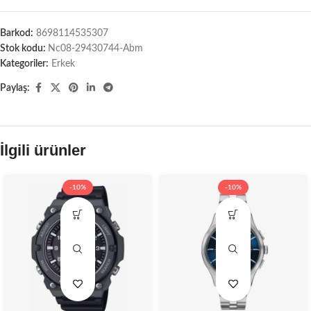
Barkod:
8698114535307
Stok kodu:
Nc08-29430744-Abm
Kategoriler:
Erkek
Paylaş:
İlgili ürünler
-10%
-10%