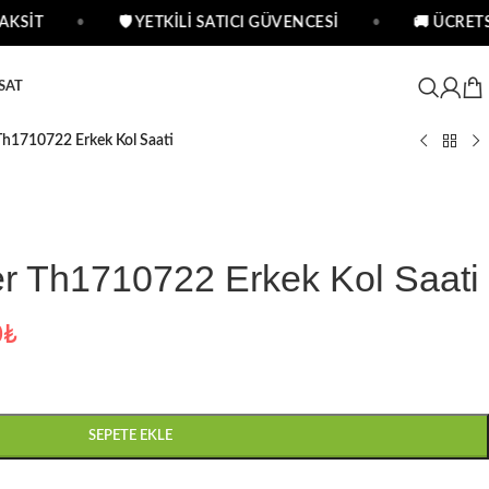
KSİT
•
🛡 YETKİLİ SATICI GÜVENCESİ
•
🚚 ÜCRETSİ
SAT
Th1710722 Erkek Kol Saati
er Th1710722 Erkek Kol Saati
0
₺
SEPETE EKLE