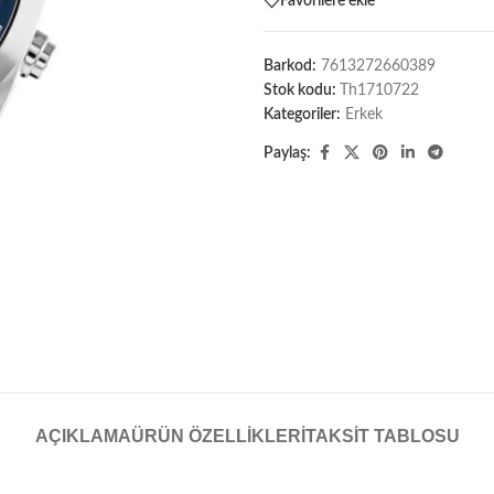
Favorilere ekle
Barkod:
7613272660389
Stok kodu:
Th1710722
Kategoriler:
Erkek
Paylaş:
AÇIKLAMA
ÜRÜN ÖZELLIKLERI
TAKSIT TABLOSU