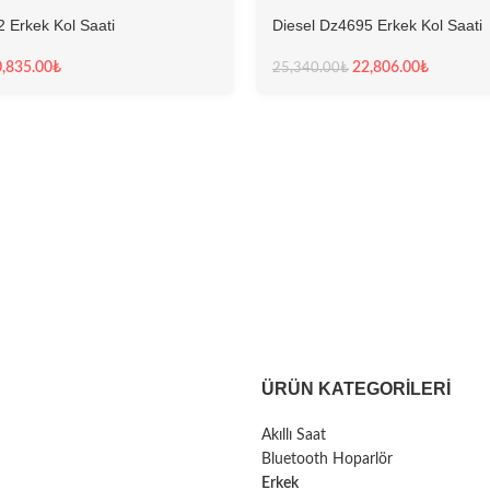
 Erkek Kol Saati
Diesel Dz4695 Erkek Kol Saati
,835.00
₺
22,806.00
₺
25,340.00
₺
ÜRÜN KATEGORILERI
Akıllı Saat
Bluetooth Hoparlör
Erkek