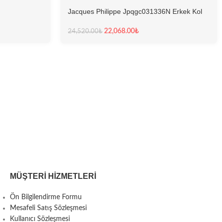
Jacques Philippe Jpqgc031336N Erkek Kol
Saati
22,068.00
₺
24,520.00
₺
MÜŞTERI HIZMETLERI
Ön Bilgilendirme Formu
Mesafeli Satış Sözleşmesi
Kullanıcı Sözleşmesi