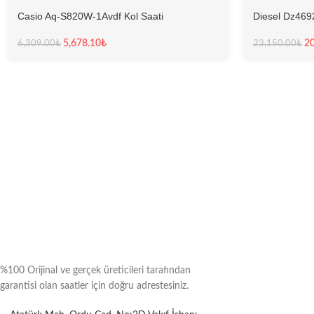
Casio Aq-S820W-1Avdf Kol Saati
Diesel Dz4692
5,678.10
₺
20
6,309.00
₺
23,150.00
₺
%100 Orijinal ve gerçek üreticileri tarafından
garantisi olan saatler için doğru adrestesiniz.