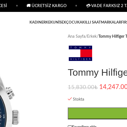
Sİ
•
🚚 ÜCRETSİZ KARGO
•
💳 VADE FARKSIZ 2 TA
KADIN
ERKEK
UNISEX
ÇOCUK
AKILLI SAAT
MARKALAR
FIR
Ana Sayfa
/
Erkek
/
Tommy Hilfiger 
Tommy Hilfig
14,247.0
15,830.00
₺
Stokta