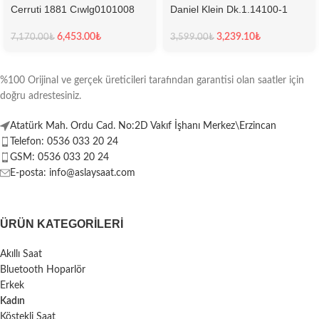
Cerruti 1881 Cıwlg0101008
Daniel Klein Dk.1.14100-1
Kadın Kol Saati
Kadın Kol Saati
6,453.00
₺
3,239.10
₺
7,170.00
₺
3,599.00
₺
%100 Orijinal ve gerçek üreticileri tarafından garantisi olan saatler için
doğru adrestesiniz.
Atatürk Mah. Ordu Cad. No:2D Vakıf İşhanı Merkez\Erzincan
Telefon: 0536 033 20 24
GSM: 0536 033 20 24
E-posta: info@aslaysaat.com
ÜRÜN KATEGORILERI
Akıllı Saat
Bluetooth Hoparlör
Erkek
Kadın
Köstekli Saat