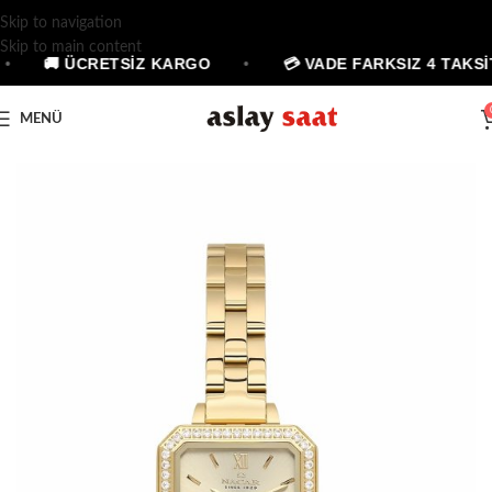
Skip to navigation
Skip to main content
•
🚚 ÜCRETSİZ KARGO
•
💳 VADE FARKSIZ 4 TAKSİT
MENÜ