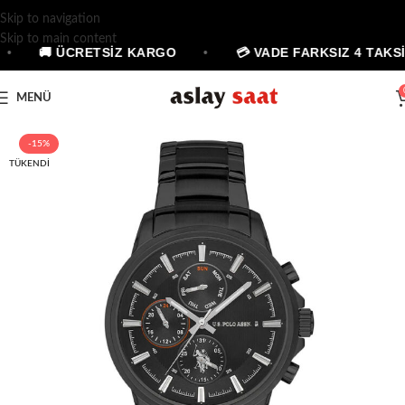
Skip to navigation
Skip to main content
•
🚚 ÜCRETSİZ KARGO
•
💳 VADE FARKSIZ 4 TAKSİ
MENÜ
-15%
TÜKENDI