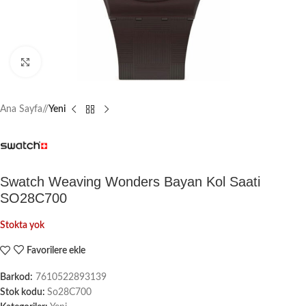
Büyütmek için tıklayın
Ana Sayfa
/
Yeni
Swatch Weaving Wonders Bayan Kol Saati
SO28C700
Stokta yok
Favorilere ekle
Barkod:
7610522893139
Stok kodu:
So28C700