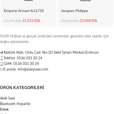
Emporio Armani Ar11728
Jacques Philippe
Erkek Kol Saati
Jpqgc031336N Erkek Kol
Saati
21,033.00
₺
22,068.00
₺
23,370.00
₺
24,520.00
₺
%100 Orijinal ve gerçek üreticileri tarafından garantisi olan saatler için
doğru adrestesiniz.
Atatürk Mah. Ordu Cad. No:2D Vakıf İşhanı Merkez\Erzincan
Telefon: 0536 033 20 24
GSM: 0536 033 20 24
E-posta: info@aslaysaat.com
ÜRÜN KATEGORILERI
Akıllı Saat
Bluetooth Hoparlör
Erkek