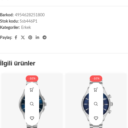
Barkod:
4954628251800
Stok kodu:
Ssb446P1
Kategoriler:
Erkek
Paylaş:
İlgili ürünler
-10%
-10%