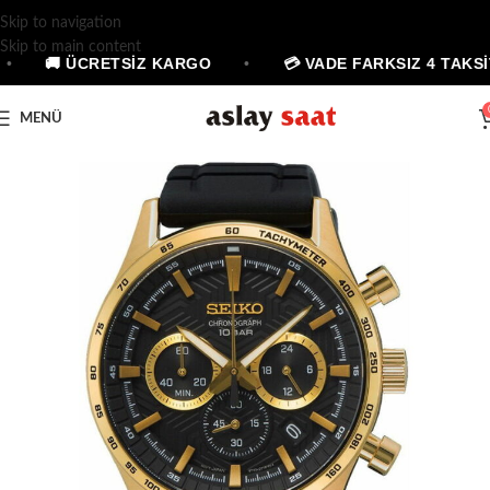
Skip to navigation
Skip to main content
•
🚚 ÜCRETSİZ KARGO
•
💳 VADE FARKSIZ 4 TAKSİ
MENÜ