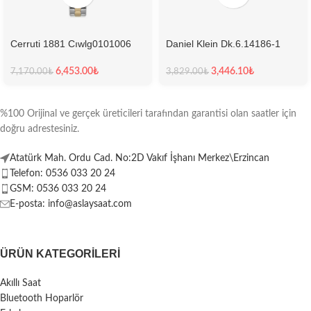
Cerruti 1881 Cıwlg0101006
Daniel Klein Dk.6.14186-1
Kadın Kol Saati
Kadın Kol Saati
6,453.00
₺
3,446.10
₺
7,170.00
₺
3,829.00
₺
%100 Orijinal ve gerçek üreticileri tarafından garantisi olan saatler için
doğru adrestesiniz.
Atatürk Mah. Ordu Cad. No:2D Vakıf İşhanı Merkez\Erzincan
Telefon: 0536 033 20 24
GSM: 0536 033 20 24
E-posta: info@aslaysaat.com
ÜRÜN KATEGORILERI
Akıllı Saat
Bluetooth Hoparlör