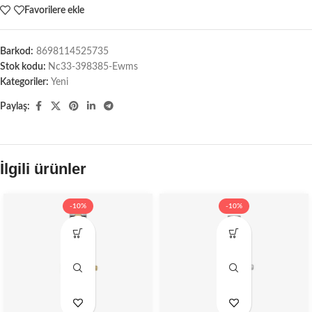
Favorilere ekle
Barkod:
8698114525735
Stok kodu:
Nc33-398385-Ewms
Kategoriler:
Yeni
Paylaş:
İlgili ürünler
-10%
-10%