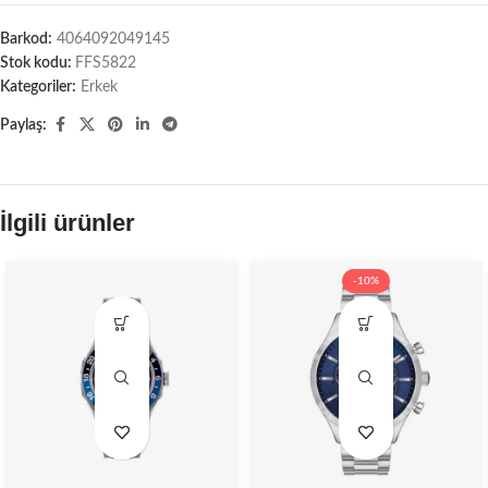
Barkod:
4064092049145
Stok kodu:
FFS5822
Kategoriler:
Erkek
Paylaş:
İlgili ürünler
-10%