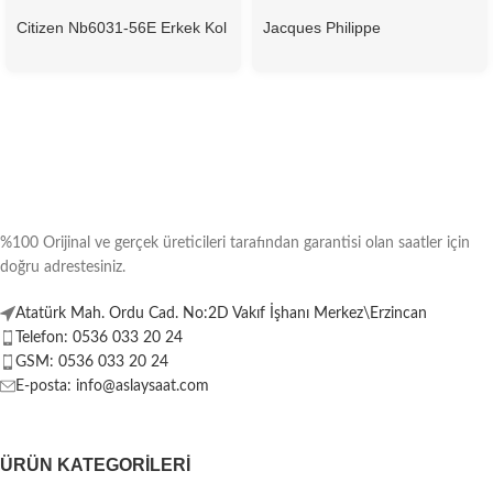
Citizen Nb6031-56E Erkek Kol
Jacques Philippe
Saati
Jpqgc031336N Erkek Kol
Saati
%100 Orijinal ve gerçek üreticileri tarafından garantisi olan saatler için
doğru adrestesiniz.
Atatürk Mah. Ordu Cad. No:2D Vakıf İşhanı Merkez\Erzincan
Telefon: 0536 033 20 24
GSM: 0536 033 20 24
E-posta: info@aslaysaat.com
ÜRÜN KATEGORILERI