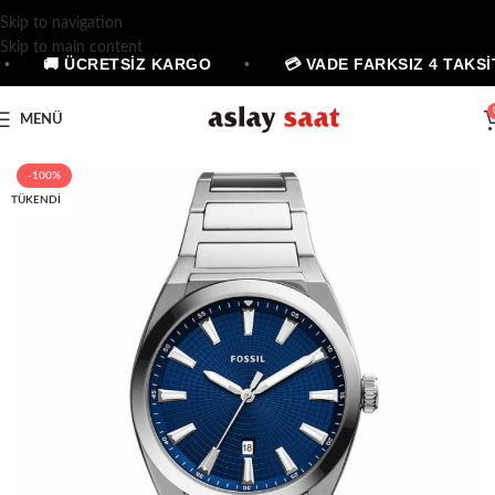
Skip to navigation
Skip to main content
•
🚚 ÜCRETSİZ KARGO
•
💳 VADE FARKSIZ 4 TAKSİT
MENÜ
-100%
TÜKENDI