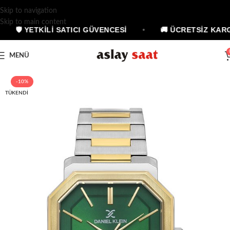
Skip to navigation
Skip to main content
🛡 YETKİLİ SATICI GÜVENCESİ
•
🚚 ÜCRETSİZ KARG
MENÜ
-10%
TÜKENDI