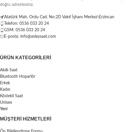
doğru adrestesiniz.
Atatürk Mah. Ordu Cad. No:2D Vakıf İşhanı Merkez\Erzincan
Telefon: 0536 033 20 24
GSM: 0536 033 20 24
E-posta: info@aslaysaat.com
ÜRÜN KATEGORILERI
Akıllı Saat
Bluetooth Hoparlör
Erkek
Kadın
Köstekli Saat
Unisex
Yeni
MÜŞTERI HIZMETLERI
Ön Bilgilendirme Formu