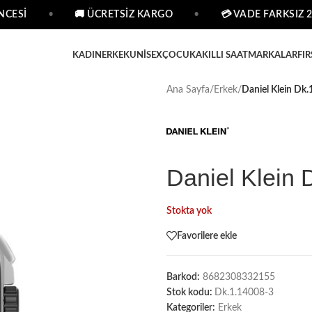
CESİ
•
🚚 ÜCRETSİZ KARGO
•
💳 VADE FARKSIZ 2 
KADIN
ERKEK
UNISEX
ÇOCUK
AKILLI SAAT
MARKALAR
FIR
Ana Sayfa
/
Erkek
/
Daniel Klein Dk.
Daniel Klein 
Stokta yok
Favorilere ekle
Barkod:
8682308332155
Stok kodu:
Dk.1.14008-3
Kategoriler:
Erkek