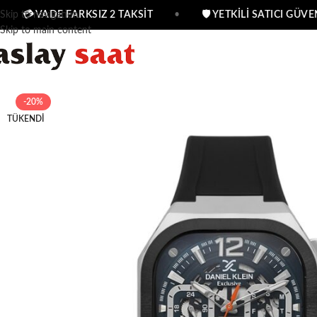
Skip to navigation
💳 VADE FARKSIZ 2 TAKSİT
•
🛡 YETKİLİ SATICI GÜVEN
Skip to main content
-20%
TÜKENDI