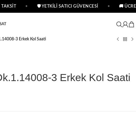
TAKSİT
•
🛡 YETKİLİ SATICI GÜVENCESİ
•
🚚 ÜCRET
SAT
1.14008-3 Erkek Kol Saati
Dk.1.14008-3 Erkek Kol Saati