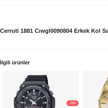
Cerruti 1881 Cıwgl0090804 Erkek Kol Sa
İlgili ürünler
-10%