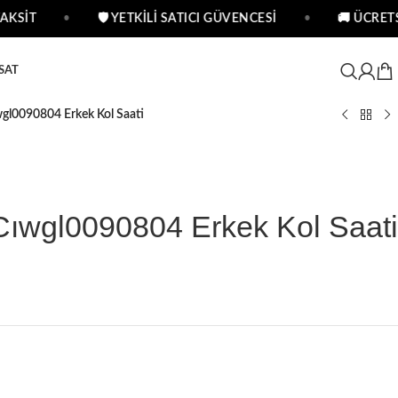
SİT
•
🛡 YETKİLİ SATICI GÜVENCESİ
•
🚚 ÜCRETSİZ
SAT
wgl0090804 Erkek Kol Saati
Cıwgl0090804 Erkek Kol Saati