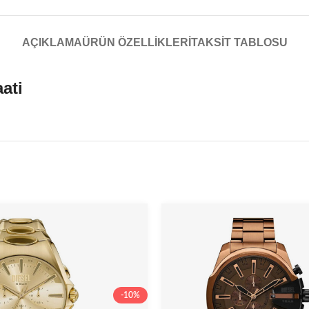
AÇIKLAMA
ÜRÜN ÖZELLIKLERI
TAKSIT TABLOSU
ati
-10%