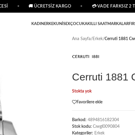
İ
•
🚚 ÜCRETSİZ KARGO
•
💳 VADE FARKSIZ 2 TAK
KADIN
ERKEK
UNISEX
ÇOCUK
AKILLI SAAT
MARKALAR
FIR
Ana Sayfa
/
Erkek
/
Cerruti 1881 Cı
Cerruti 1881 
Stokta yok
Favorilere ekle
Barkod:
4894816182304
Stok kodu:
Cıwgl0090804
Kategoriler:
Erkek