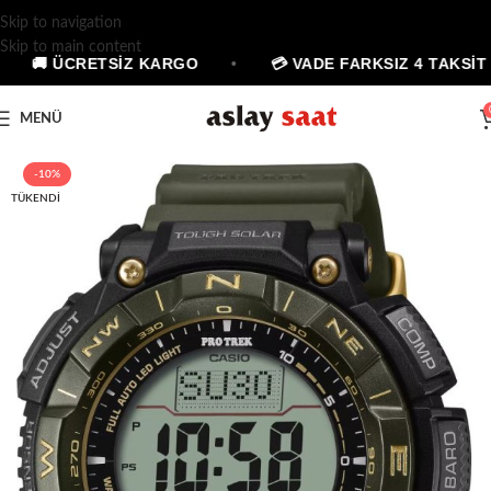
Skip to navigation
Skip to main content
🚚 ÜCRETSİZ KARGO
•
💳 VADE FARKSIZ 4 TAKSİT
MENÜ
-10%
TÜKENDI