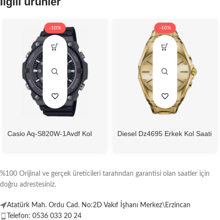
İlgili ürünler
-10%
-10%
Casio Aq-S820W-1Avdf Kol
Diesel Dz4695 Erkek Kol Saati
Saati
%100 Orijinal ve gerçek üreticileri tarafından garantisi olan saatler için
doğru adrestesiniz.
Atatürk Mah. Ordu Cad. No:2D Vakıf İşhanı Merkez\Erzincan
Telefon: 0536 033 20 24