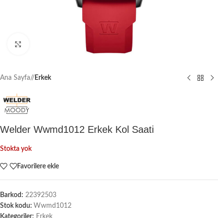
Büyütmek için tıklayın
Ana Sayfa
/
Erkek
Welder Wwmd1012 Erkek Kol Saati
Stokta yok
Favorilere ekle
Barkod:
22392503
Stok kodu:
Wwmd1012
Kategoriler:
Erkek