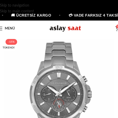
Skip to navigation
Skip to main content
•
🚚 ÜCRETSİZ KARGO
•
💳 VADE FARKSIZ 4 TAKSİ
MENÜ
-15%
TÜKENDI