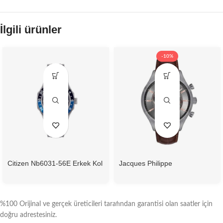
İlgili ürünler
-10%
Citizen Nb6031-56E Erkek Kol
Jacques Philippe
Saati
Jpqgc038143N Erkek Kol
Saati
%100 Orijinal ve gerçek üreticileri tarafından garantisi olan saatler için
doğru adrestesiniz.