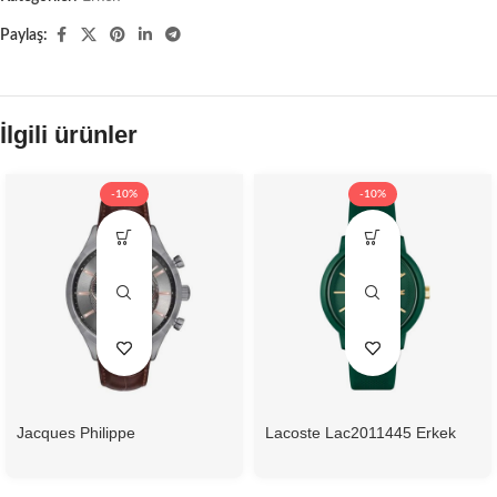
Paylaş:
İlgili ürünler
-10%
-10%
Jacques Philippe
Lacoste Lac2011445 Erkek
Jpqgc038143N Erkek Kol
Kol Saati
Saati