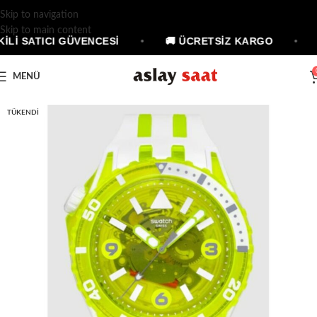
Skip to navigation
Skip to main content
KİLİ SATICI GÜVENCESİ
•
🚚 ÜCRETSİZ KARGO
•
MENÜ
TÜKENDI