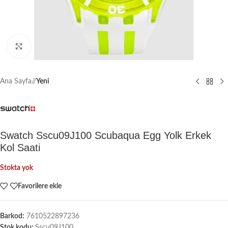
Büyütmek için tıklayın
Ana Sayfa
/
Yeni
Swatch Sscu09J100 Scubaqua Egg Yolk Erkek
Kol Saati
Stokta yok
Favorilere ekle
Barkod:
7610522897236
Stok kodu:
Sscu09J100