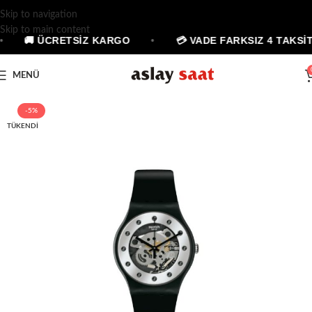
Skip to navigation
Skip to main content
🚚 ÜCRETSİZ KARGO
•
💳 VADE FARKSIZ 4 TAKSİT
MENÜ
-5%
TÜKENDI