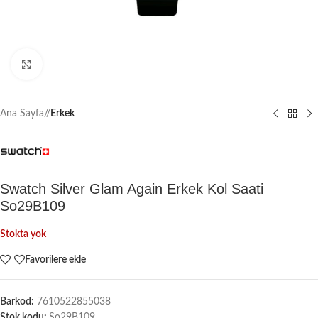
Büyütmek için tıklayın
Ana Sayfa
/
Erkek
Swatch Silver Glam Again Erkek Kol Saati
So29B109
Stokta yok
Favorilere ekle
Barkod:
7610522855038
Stok kodu:
So29B109