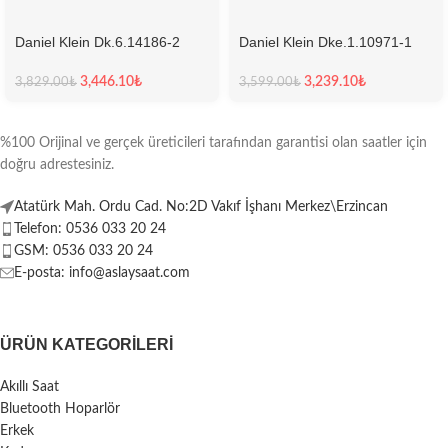
Daniel Klein Dk.6.14186-2
Daniel Klein Dke.1.10971-1
Kadın Kol Saati
Kadın Kol Saati
3,446.10
₺
3,239.10
₺
3,829.00
₺
3,599.00
₺
%100 Orijinal ve gerçek üreticileri tarafından garantisi olan saatler için
doğru adrestesiniz.
Atatürk Mah. Ordu Cad. No:2D Vakıf İşhanı Merkez\Erzincan
Telefon: 0536 033 20 24
GSM: 0536 033 20 24
E-posta: info@aslaysaat.com
ÜRÜN KATEGORILERI
Akıllı Saat
Bluetooth Hoparlör
Erkek