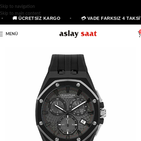
Skip to navigation
Skip to main content
•
🚚 ÜCRETSİZ KARGO
•
💳 VADE FARKSIZ 4 TAKSİ
MENÜ