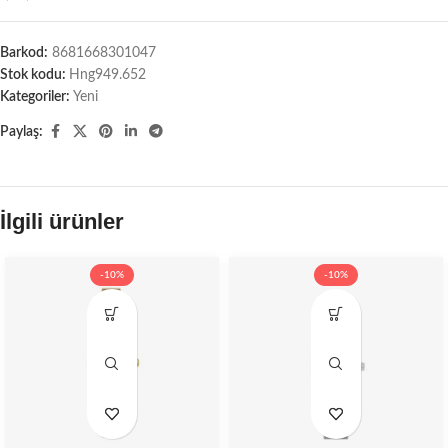
Barkod:
8681668301047
Stok kodu:
Hng949.652
Kategoriler:
Yeni
Paylaş:
İlgili ürünler
-10%
-10%