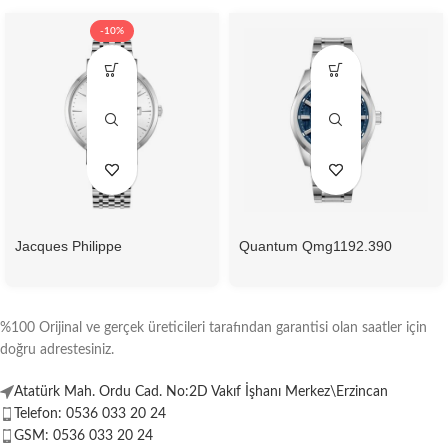
-10%
Jacques Philippe
Quantum Qmg1192.390
Jpqgs951326 Erkek Kol Saati
Otomatik Erkek Kol Saati
%100 Orijinal ve gerçek üreticileri tarafından garantisi olan saatler için
doğru adrestesiniz.
Atatürk Mah. Ordu Cad. No:2D Vakıf İşhanı Merkez\Erzincan
Telefon: 0536 033 20 24
GSM: 0536 033 20 24