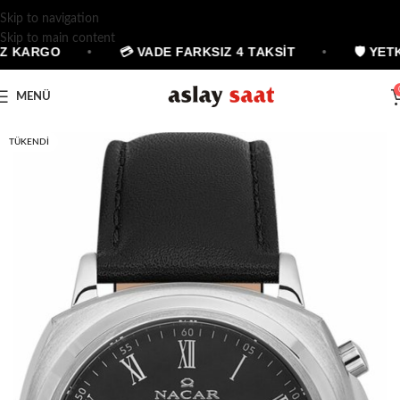
Skip to navigation
Skip to main content
Z KARGO
•
💳 VADE FARKSIZ 4 TAKSİT
•
🛡 YETK
MENÜ
TÜKENDI