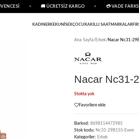
VENCESİ
•
🚚 ÜCRETSİZ KARGO
•
💳 VADE FARKSIZ
KADIN
ERKEK
UNISEX
ÇOCUK
AKILLI SAAT
MARKALAR
FIR
Ana Sayfa
/
Erkek
/
Nacar Nc31-29B
Nacar Nc31-2
Stokta yok
Favorilere ekle
Barkod:
8698114472985
Stok kodu:
Nc31-29B155-Ewm
Kategoriler:
Erkek