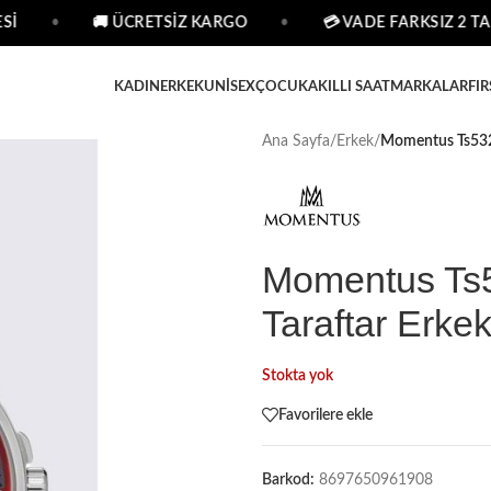
•
🚚 ÜCRETSİZ KARGO
•
💳 VADE FARKSIZ 2 TAKS
KADIN
ERKEK
UNISEX
ÇOCUK
AKILLI SAAT
MARKALAR
FIR
Ana Sayfa
/
Erkek
/
Momentus Ts532S
Momentus Ts
Taraftar Erkek
Stokta yok
Favorilere ekle
Barkod:
8697650961908