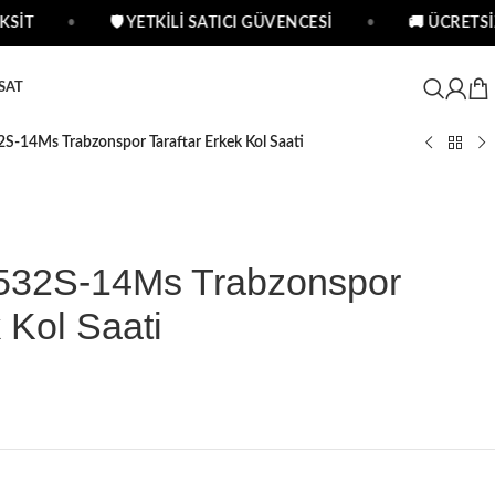
İT
•
🛡 YETKİLİ SATICI GÜVENCESİ
•
🚚 ÜCRETSİZ
SAT
-14Ms Trabzonspor Taraftar Erkek Kol Saati
532S-14Ms Trabzonspor
 Kol Saati