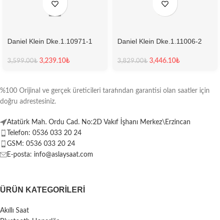
Daniel Klein Dke.1.10971-1
Daniel Klein Dke.1.11006-2
Kadın Kol Saati
Kadın Kol Saati
3,239.10
₺
3,446.10
₺
3,599.00
₺
3,829.00
₺
%100 Orijinal ve gerçek üreticileri tarafından garantisi olan saatler için
doğru adrestesiniz.
Atatürk Mah. Ordu Cad. No:2D Vakıf İşhanı Merkez\Erzincan
Telefon: 0536 033 20 24
GSM: 0536 033 20 24
E-posta: info@aslaysaat.com
ÜRÜN KATEGORILERI
Akıllı Saat