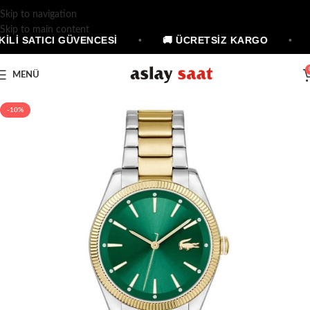
Skip to navigation
Skip to main content
KİLİ SATICI GÜVENCESİ
•
🚚 ÜCRETSİZ KARGO
•
MENÜ
-10%