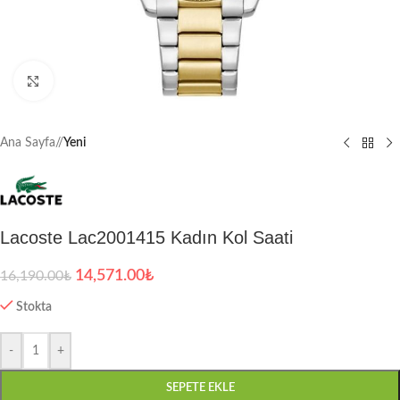
Büyütmek için tıklayın
Ana Sayfa
/
Yeni
Lacoste Lac2001415 Kadın Kol Saati
14,571.00
₺
16,190.00
₺
Stokta
-
+
SEPETE EKLE