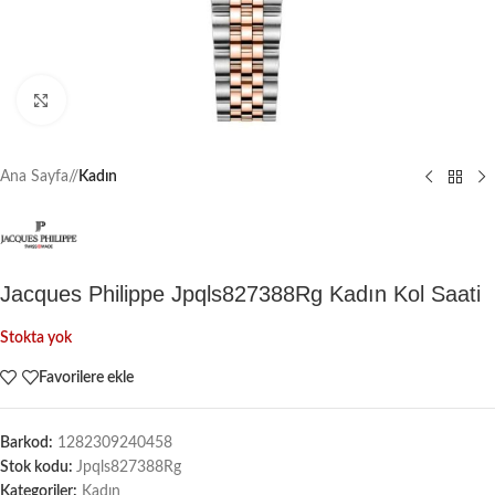
Büyütmek için tıklayın
Ana Sayfa
/
Kadın
Jacques Philippe Jpqls827388Rg Kadın Kol Saati
Stokta yok
Favorilere ekle
Barkod:
1282309240458
Stok kodu:
Jpqls827388Rg
Kategoriler:
Kadın