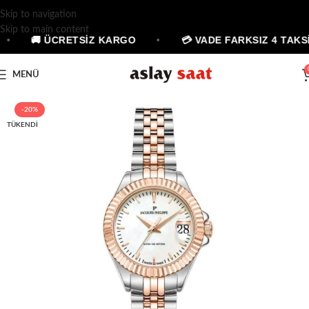
Skip to navigation
Skip to main content
•
🚚 ÜCRETSİZ KARGO
•
💳 VADE FARKSIZ 4 TAKSİ
MENÜ
-20%
TÜKENDI