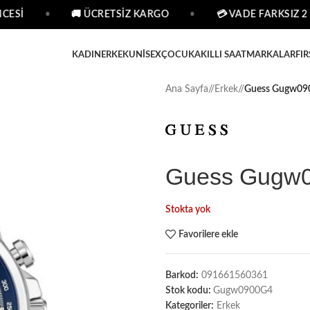
ESİ
•
🚚 ÜCRETSİZ KARGO
•
💳 VADE FARKSIZ 2 T
KADIN
ERKEK
UNISEX
ÇOCUK
AKILLI SAAT
MARKALAR
FIR
Ana Sayfa
/
Erkek
/
Guess Gugw090
Guess Gugw0
Stokta yok
Favorilere ekle
Barkod:
091661560361
Stok kodu:
Gugw0900G4
Kategoriler:
Erkek