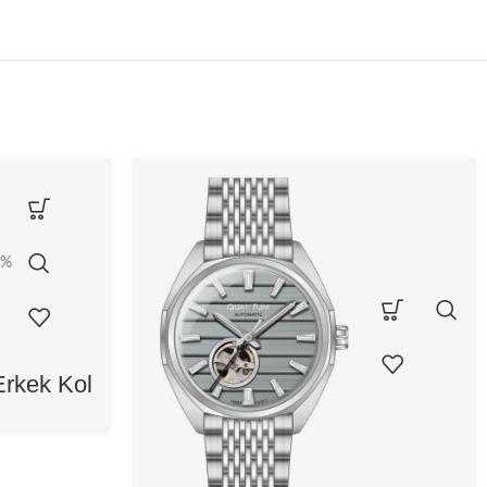
0%
rkek Kol