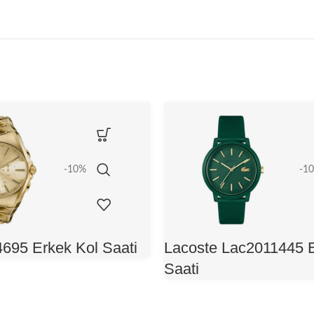
-10%
-1
4695 Erkek Kol Saati
Lacoste Lac2011445 E
Saati