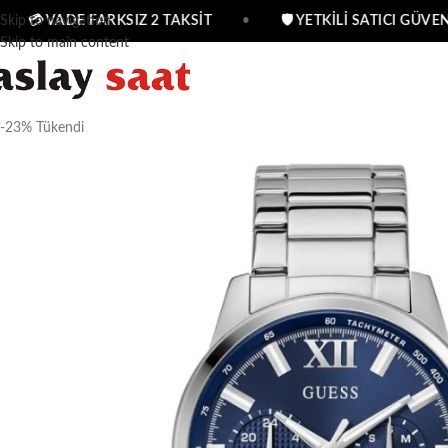
Skip to navigation
💳 VADE FARKSIZ 2 TAKSİT
•
🛡 YETKİLİ SATICI GÜVENC
Skip to main content
-23%
Tükendi