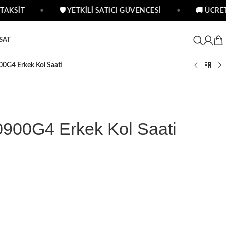
AKSİT
•
🛡 YETKİLİ SATICI GÜVENCESİ
•
🚚 ÜCRETS
SAT
0G4 Erkek Kol Saati
900G4 Erkek Kol Saati