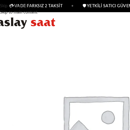
Skip to navigation
💳 VADE FARKSIZ 2 TAKSİT
•
🛡 YETKİLİ SATICI GÜVEN
Skip to main content