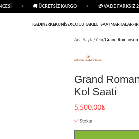
CESİ
•
🚚 ÜCRETSİZ KARGO
•
💳 VADE FARKSIZ 2 
KADIN
ERKEK
UNISEX
ÇOCUK
AKILLI SAAT
MARKALAR
FIR
Ana Sayfa
/
Yeni
/
Grand Romanson G
Grand Roman
Kol Saati
5,500.00
₺
Stokta