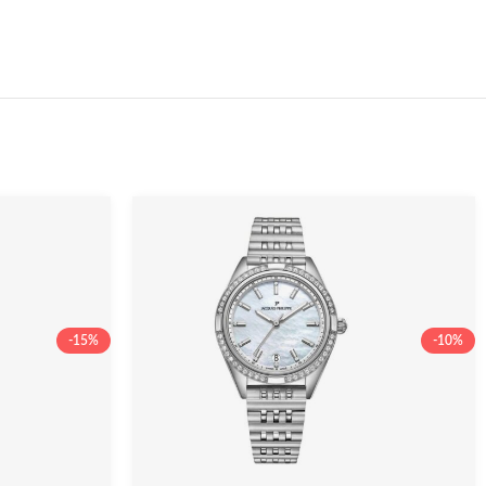
-15%
-10%