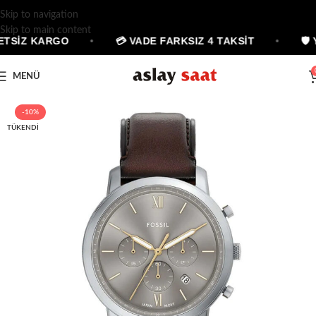
Skip to navigation
Skip to main content
ETSİZ KARGO
•
💳 VADE FARKSIZ 4 TAKSİT
•
🛡 
MENÜ
-10%
TÜKENDI