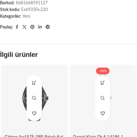
Barkod:
8681668591127
Stok kodu:
Es6935Fe.220
Kategoriler:
Yeni
Paylaş:
İlgili ürünler
-10%
Citizen Aw1575-08E Erkek Kol
Daniel Klein Dk.6.14186-1