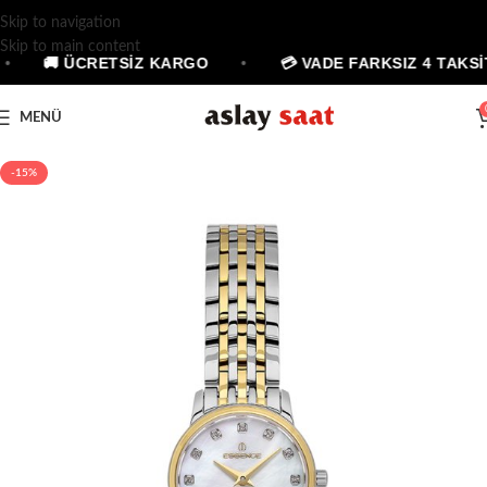
Skip to navigation
Skip to main content
•
🚚 ÜCRETSİZ KARGO
•
💳 VADE FARKSIZ 4 TAKSİT
MENÜ
-15%