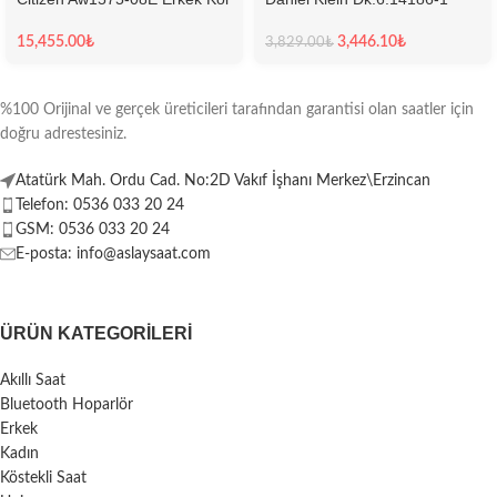
Saati
Kadın Kol Saati
15,455.00
₺
3,446.10
₺
3,829.00
₺
%100 Orijinal ve gerçek üreticileri tarafından garantisi olan saatler için
doğru adrestesiniz.
Atatürk Mah. Ordu Cad. No:2D Vakıf İşhanı Merkez\Erzincan
Telefon: 0536 033 20 24
GSM: 0536 033 20 24
E-posta: info@aslaysaat.com
ÜRÜN KATEGORILERI
Akıllı Saat
Bluetooth Hoparlör
Erkek
Kadın
Köstekli Saat