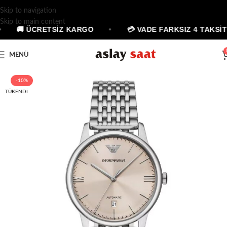
Skip to navigation
Skip to main content
🚚 ÜCRETSİZ KARGO
•
💳 VADE FARKSIZ 4 TAKSİT
MENÜ
-10%
TÜKENDI