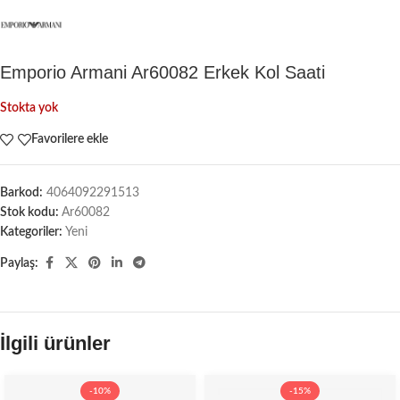
Emporio Armani Ar60082 Erkek Kol Saati
Stokta yok
Favorilere ekle
Barkod:
4064092291513
Stok kodu:
Ar60082
Kategoriler:
Yeni
Paylaş:
İlgili ürünler
-10%
-15%