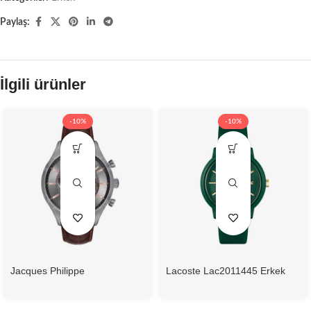
Paylaş:
İlgili ürünler
-10%
-10%
Jacques Philippe
Lacoste Lac2011445 Erkek
Jpqgc038143N Erkek Kol
Kol Saati
Saati