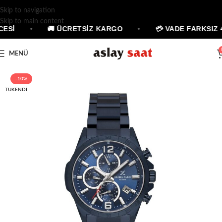
Skip to navigation
Skip to main content
ESİ
•
🚚 ÜCRETSİZ KARGO
•
💳 VADE FARKSIZ 4
MENÜ
-10%
TÜKENDI