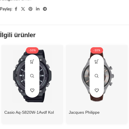
Paylaş:
İlgili ürünler
-10%
-10%
Casio Aq-S820W-1Avdf Kol
Jacques Philippe
Saati
Jpqgc038143N Erkek Kol
Saati