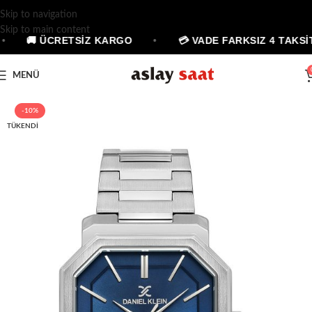
Skip to navigation
Skip to main content
🚚 ÜCRETSİZ KARGO
•
💳 VADE FARKSIZ 4 TAKSİT
MENÜ
-10%
TÜKENDI