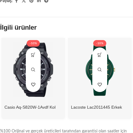
Paylaş:
İlgili ürünler
-10%
-10%
Casio Aq-S820W-1Avdf Kol
Lacoste Lac2011445 Erkek
Saati
Kol Saati
%100 Orijinal ve gerçek üreticileri tarafından garantisi olan saatler için