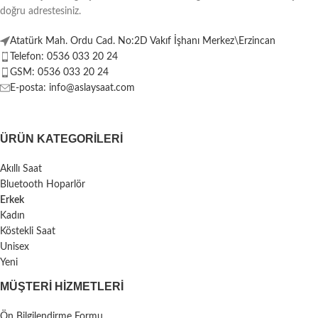
doğru adrestesiniz.
Atatürk Mah. Ordu Cad. No:2D Vakıf İşhanı Merkez\Erzincan
Telefon: 0536 033 20 24
GSM: 0536 033 20 24
E-posta: info@aslaysaat.com
ÜRÜN KATEGORILERI
Akıllı Saat
Bluetooth Hoparlör
Erkek
Kadın
Köstekli Saat
Unisex
Yeni
MÜŞTERI HIZMETLERI
Ön Bilgilendirme Formu