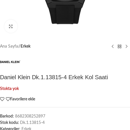
Büyütmek için tıklayın
Ana Sayfa
/
Erkek
Daniel Klein Dk.1.13815-4 Erkek Kol Saati
Stokta yok
Favorilere ekle
Barkod:
8682308252897
Stok kodu:
Dk.1.13815-4
Kategoriler:
Erkek