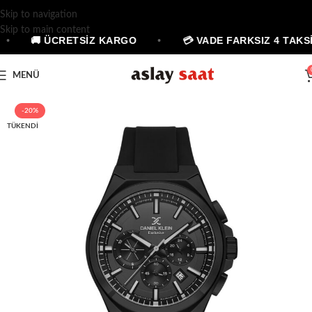
Skip to navigation
Skip to main content
•
🚚 ÜCRETSİZ KARGO
•
💳 VADE FARKSIZ 4 TAKSİ
MENÜ
-20%
TÜKENDI