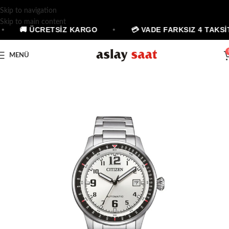
Skip to navigation
Skip to main content
•
🚚 ÜCRETSİZ KARGO
•
💳 VADE FARKSIZ 4 TAKSİT
MENÜ