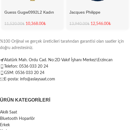
Guess Gugw0992L2 Kadın
Jacques Philippe
Kol Saati
Jpqgs791132 Erkek Kol Saati
10,368.00
₺
12,546.00
₺
11,520.00
₺
13,940.00
₺
%100 Orijinal ve gerçek üreticileri tarafından garantisi olan saatler için
doğru adrestesiniz.
Atatürk Mah. Ordu Cad. No:2D Vakıf İşhanı Merkez\Erzincan
Telefon: 0536 033 20 24
GSM: 0536 033 20 24
E-posta: info@aslaysaat.com
ÜRÜN KATEGORILERI
Akıllı Saat
Bluetooth Hoparlör
Erkek