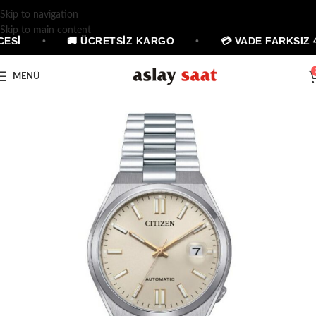
Skip to navigation
Skip to main content
ESİ
•
🚚 ÜCRETSİZ KARGO
•
💳 VADE FARKSIZ 4
MENÜ