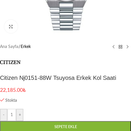
Büyütmek için tıklayın
Ana Sayfa
/
Erkek
Citizen Nj0151-88W Tsuyosa Erkek Kol Saati
22,185.00
₺
Stokta
-
+
SEPETE EKLE