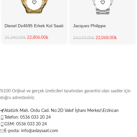
Diesel Dz4695 Erkek Kol Saati
Jacques Philippe
Jpqgc031336N Erkek Kol
Saati
22,806.00
₺
22,068.00
₺
25,340.00
₺
24,520.00
₺
%100 Orijinal ve gerçek üreticileri tarafından garantisi olan saatler için
doğru adrestesiniz.
Atatürk Mah. Ordu Cad. No:2D Vakıf İşhanı Merkez\Erzincan
Telefon: 0536 033 20 24
GSM: 0536 033 20 24
E-posta: info@aslaysaat.com