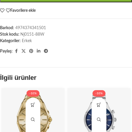
Favorilere ekle
Barkod:
4974374341501
Stok kodu:
Nj0151-88W
Kategoriler:
Erkek
Paylaş:
İlgili ürünler
-10%
-10%