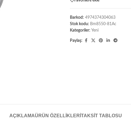
Favorilere ekle
Barkod:
4974374304063
Stok kodu:
Bm8550-81Ac
Kategoriler:
Yeni
Paylaş:
AÇIKLAMA
ÜRÜN ÖZELLIKLERI
TAKSIT TABLOSU