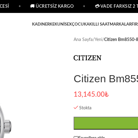
ESİ
•
🚚 ÜCRETSİZ KARGO
•
💳 VADE FARKSIZ 2 TA
KADIN
ERKEK
UNISEX
ÇOCUK
AKILLI SAAT
MARKALAR
FIR
Ana Sayfa
/
Yeni
/
Citizen Bm8550-8
Citizen Bm85
13,145.00
₺
Stokta