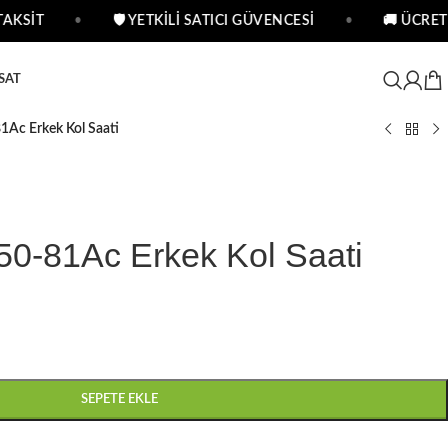
KSİT
•
🛡 YETKİLİ SATICI GÜVENCESİ
•
🚚 ÜCRETS
SAT
1Ac Erkek Kol Saati
50-81Ac Erkek Kol Saati
SEPETE EKLE