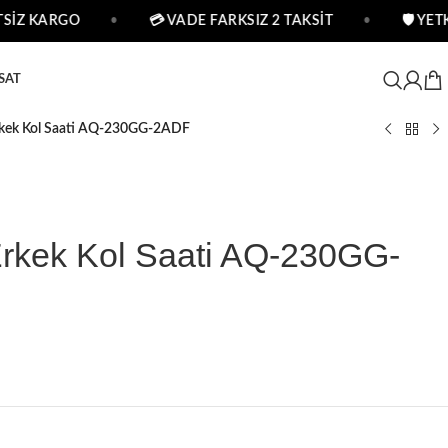
İZ KARGO
•
💳 VADE FARKSIZ 2 TAKSİT
•
🛡 YETKİ
SAT
Erkek Kol Saati AQ-230GG-2ADF
Erkek Kol Saati AQ-230GG-