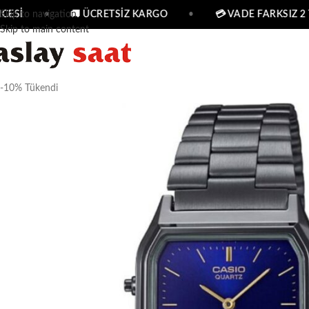
ESİ
Skip to navigation
•
🚚 ÜCRETSİZ KARGO
•
💳 VADE FARKSIZ 2 T
Skip to main content
-10%
Tükendi