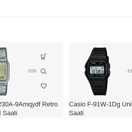
-10%
-1
230A-9Amqydf Retro
Casio F-91W-1Dg Uni
 Saati
Saati