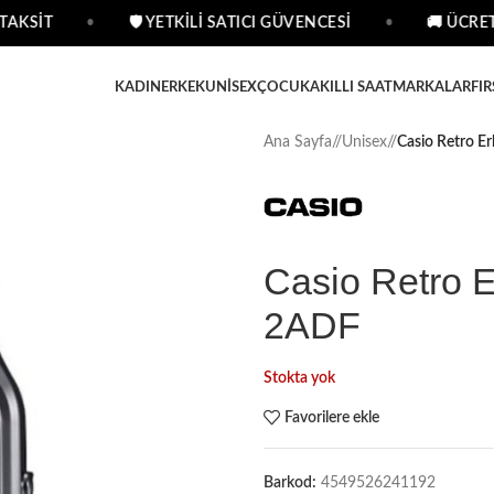
AKSİT
•
🛡 YETKİLİ SATICI GÜVENCESİ
•
🚚 ÜCRETS
KADIN
ERKEK
UNISEX
ÇOCUK
AKILLI SAAT
MARKALAR
FIR
Ana Sayfa
/
Unisex
/
Casio Retro 
Casio Retro 
2ADF
Stokta yok
Favorilere ekle
Barkod:
4549526241192