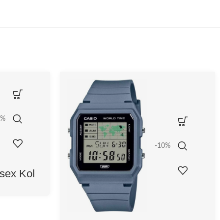
0%
-10%
sex Kol