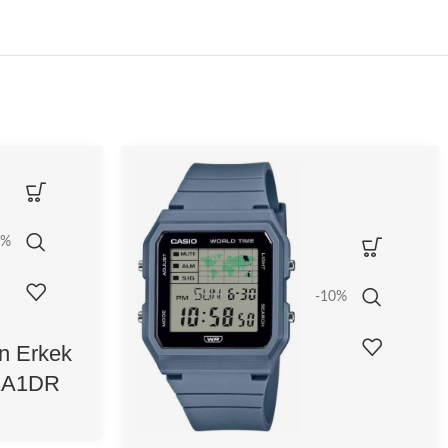
0%
-10%
n Erkek
-1A1DR