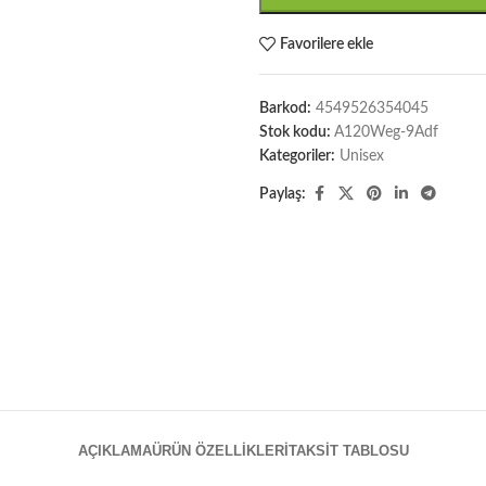
Favorilere ekle
Barkod:
4549526354045
Stok kodu:
A120Weg-9Adf
Kategoriler:
Unisex
Paylaş:
AÇIKLAMA
ÜRÜN ÖZELLIKLERI
TAKSIT TABLOSU