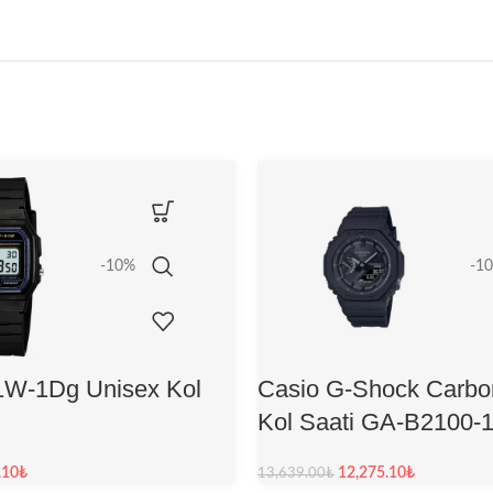
-10%
-1
1W-1Dg Unisex Kol
Casio G-Shock Carbo
Kol Saati GA-B2100
.10
₺
12,275.10
₺
13,639.00
₺