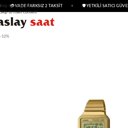
Skip to navigation
💳 VADE FARKSIZ 2 TAKSİT
•
🛡 YETKİLİ SATICI GÜVEN
Skip to main content
-10%