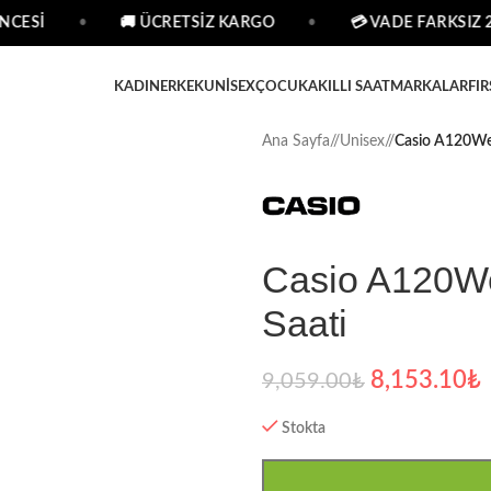
CESİ
•
🚚 ÜCRETSİZ KARGO
•
💳 VADE FARKSIZ 2 
KADIN
ERKEK
UNISEX
ÇOCUK
AKILLI SAAT
MARKALAR
FIR
Ana Sayfa
/
Unisex
/
Casio A120Weg
Casio A120We
Saati
8,153.10
₺
9,059.00
₺
Stokta