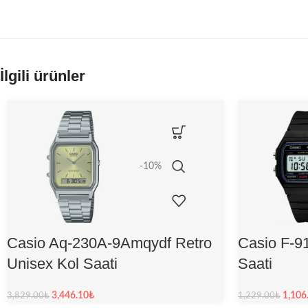
İlgili ürünler
-10%
Casio Aq-230A-9Amqydf Retro
Casio F-9
Unisex Kol Saati
Saati
3,446.10
₺
1,106
3,829.00
₺
1,229.00
₺