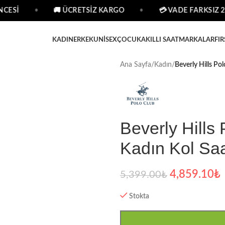
CESİ
•
🚚 ÜCRETSİZ KARGO
•
💳 VADE FARKSIZ 2 
KADIN
ERKEK
UNISEX
ÇOCUK
AKILLI SAAT
MARKALAR
FIR
Ana Sayfa
/
Kadın
/
Beverly Hills Po
Beverly Hill
Kadın Kol Saa
4,859.10
₺
5,399.00
₺
Stokta