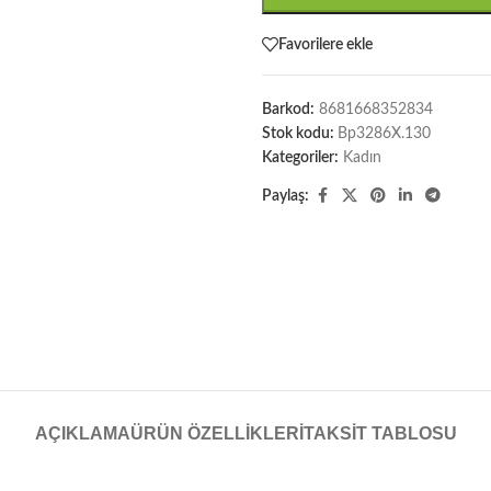
Favorilere ekle
Barkod:
8681668352834
Stok kodu:
Bp3286X.130
Kategoriler:
Kadın
Paylaş:
AÇIKLAMA
ÜRÜN ÖZELLIKLERI
TAKSIT TABLOSU