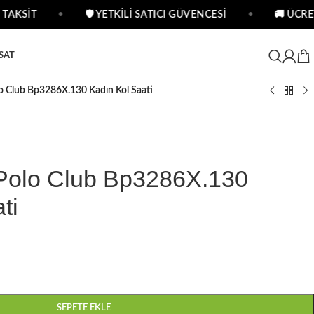
TAKSİT
•
🛡 YETKİLİ SATICI GÜVENCESİ
•
🚚 ÜCRET
SAT
lo Club Bp3286X.130 Kadın Kol Saati
s Polo Club Bp3286X.130
ti
SEPETE EKLE