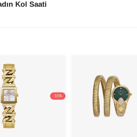
dın Kol Saati
-15%