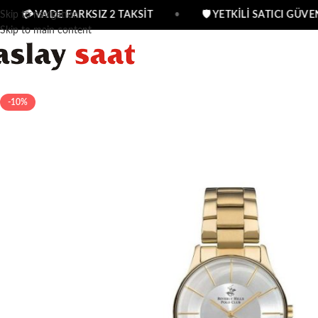
Skip to navigation
💳 VADE FARKSIZ 2 TAKSİT
•
🛡 YETKİLİ SATICI GÜVEN
Skip to main content
-10%