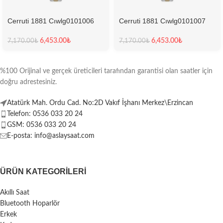
Cerruti 1881 Cıwlg0101006
Cerruti 1881 Cıwlg0101007
Kadın Kol Saati
Kadın Kol Saati
6,453.00
₺
6,453.00
₺
7,170.00
₺
7,170.00
₺
%100 Orijinal ve gerçek üreticileri tarafından garantisi olan saatler için
doğru adrestesiniz.
Atatürk Mah. Ordu Cad. No:2D Vakıf İşhanı Merkez\Erzincan
Telefon: 0536 033 20 24
GSM: 0536 033 20 24
E-posta: info@aslaysaat.com
ÜRÜN KATEGORILERI
Akıllı Saat
Bluetooth Hoparlör
Erkek