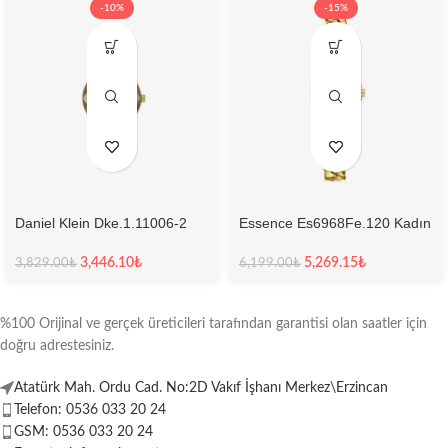
-10%
-15%
Daniel Klein Dke.1.11006-2
Essence Es6968Fe.120 Kadın
Kadın Kol Saati
Kol Saati
3,446.10
₺
5,269.15
₺
3,829.00
₺
6,199.00
₺
%100 Orijinal ve gerçek üreticileri tarafından garantisi olan saatler için
doğru adrestesiniz.
Atatürk Mah. Ordu Cad. No:2D Vakıf İşhanı Merkez\Erzincan
Telefon: 0536 033 20 24
GSM: 0536 033 20 24