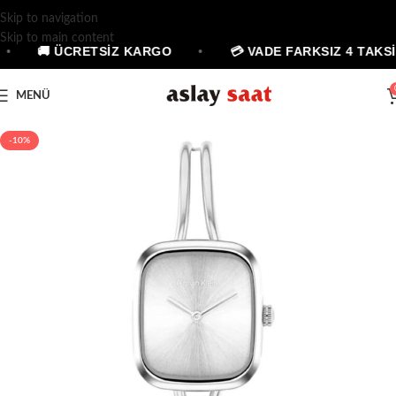
Skip to navigation
Skip to main content
•
🚚 ÜCRETSİZ KARGO
•
💳 VADE FARKSIZ 4 TAKSİ
MENÜ
-10%