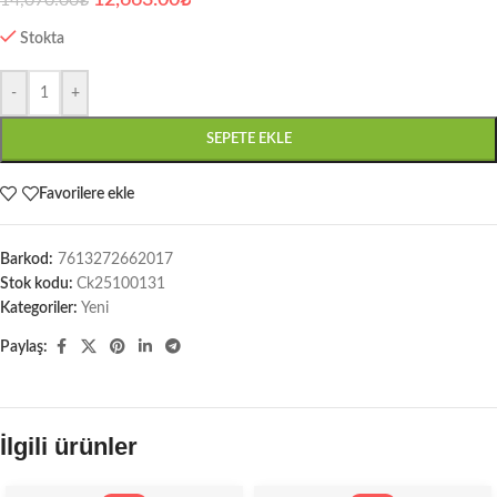
14,070.00
₺
Stokta
-
+
SEPETE EKLE
Favorilere ekle
Barkod:
7613272662017
Stok kodu:
Ck25100131
Kategoriler:
Yeni
Paylaş:
İlgili ürünler